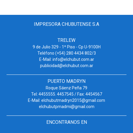
IMPRESORA CHUBUTENSE S.A
TRELEW
9 de Julio 329 - 1º Piso - Cp U-9100H
Teléfono (+54) 280 4434 802/3
E-Mail: info@elchubut.com.ar
publicidad@elchubut.com.ar
PUERTO MADRYN
Roque Sáenz Peña 79
Tel: 4455555. 4457545 / Fax: 4454567
E-Mail: elchubutmadryn2015@gmail.com
elchubutpmadmi@gmail.com
ENCONTRANOS EN