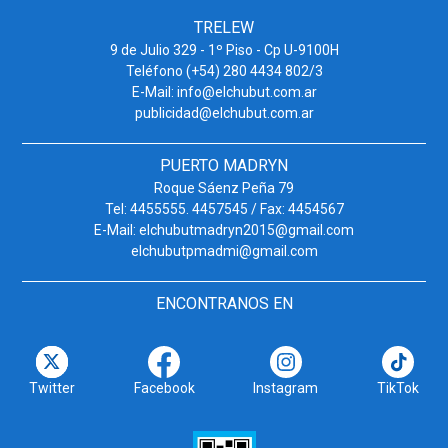
TRELEW
9 de Julio 329 - 1º Piso - Cp U-9100H
Teléfono (+54) 280 4434 802/3
E-Mail: info@elchubut.com.ar
publicidad@elchubut.com.ar
PUERTO MADRYN
Roque Sáenz Peña 79
Tel: 4455555. 4457545 / Fax: 4454567
E-Mail: elchubutmadryn2015@gmail.com
elchubutpmadmi@gmail.com
ENCONTRANOS EN
Twitter
Facebook
Instagram
TikTok