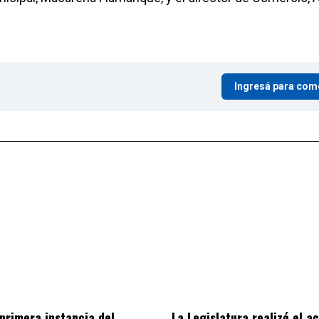
Ingresá para com
 primera instancia del
La Legislatura realizó el a