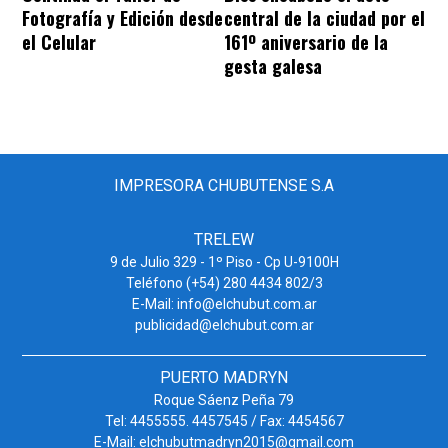
Fotografía y Edición desde
central de la ciudad por el
el Celular
161º aniversario de la
gesta galesa
IMPRESORA CHUBUTENSE S.A
TRELEW
9 de Julio 329 - 1º Piso - Cp U-9100H
Teléfono (+54) 280 4434 802/3
E-Mail: info@elchubut.com.ar
publicidad@elchubut.com.ar
PUERTO MADRYN
Roque Sáenz Peña 79
Tel: 4455555. 4457545 / Fax: 4454567
E-Mail: elchubutmadryn2015@gmail.com