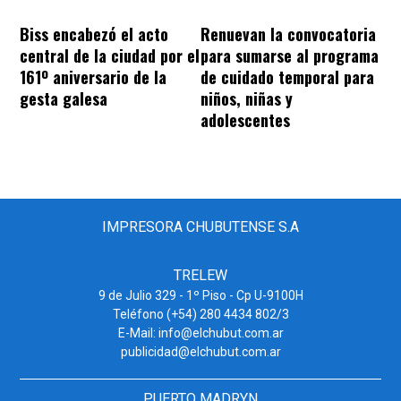
Biss encabezó el acto
Renuevan la convocatoria
central de la ciudad por el
para sumarse al programa
161º aniversario de la
de cuidado temporal para
gesta galesa
niños, niñas y
adolescentes
IMPRESORA CHUBUTENSE S.A
TRELEW
9 de Julio 329 - 1º Piso - Cp U-9100H
Teléfono (+54) 280 4434 802/3
E-Mail: info@elchubut.com.ar
publicidad@elchubut.com.ar
PUERTO MADRYN