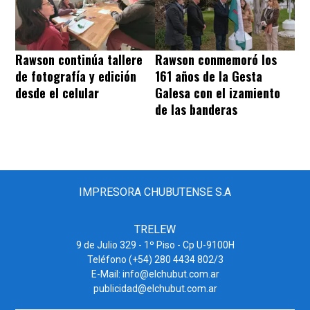
Rawson continúa tallere
Rawson conmemoró los
de fotografía y edición
161 años de la Gesta
desde el celular
Galesa con el izamiento
de las banderas
IMPRESORA CHUBUTENSE S.A
TRELEW
9 de Julio 329 - 1º Piso - Cp U-9100H
Teléfono (+54) 280 4434 802/3
E-Mail: info@elchubut.com.ar
publicidad@elchubut.com.ar