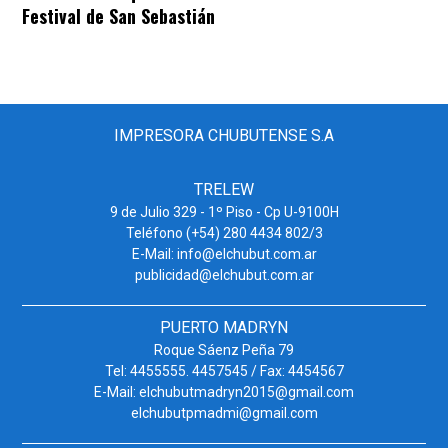
Festival de San Sebastián
IMPRESORA CHUBUTENSE S.A
TRELEW
9 de Julio 329 - 1º Piso - Cp U-9100H
Teléfono (+54) 280 4434 802/3
E-Mail: info@elchubut.com.ar
publicidad@elchubut.com.ar
PUERTO MADRYN
Roque Sáenz Peña 79
Tel: 4455555. 4457545 / Fax: 4454567
E-Mail: elchubutmadryn2015@gmail.com
elchubutpmadmi@gmail.com