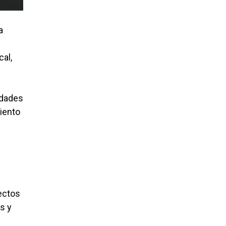
a
cal,
idades
miento
ectos
s y