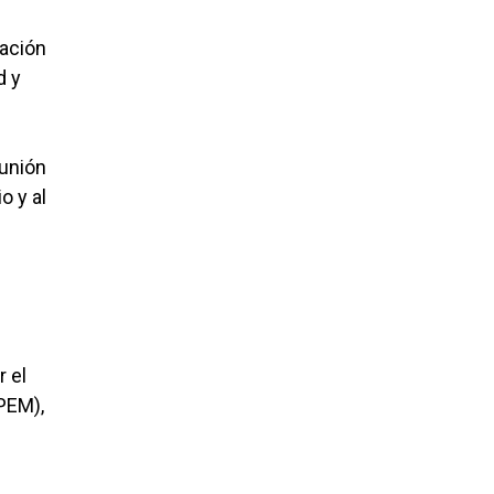
mación
d y
eunión
o y al
r el
PEM),