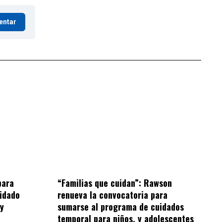
entar
“Familias que cuidan”: Rawson
para
renueva la convocatoria para
idado
sumarse al programa de cuidados
 y
temporal para niños, y adolescentes