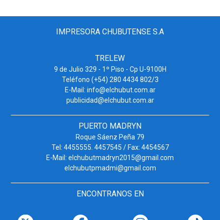
IMPRESORA CHUBUTENSE S.A
TRELEW
9 de Julio 329 - 1º Piso - Cp U-9100H
Teléfono (+54) 280 4434 802/3
E-Mail: info@elchubut.com.ar
publicidad@elchubut.com.ar
PUERTO MADRYN
Roque Sáenz Peña 79
Tel: 4455555. 4457545 / Fax: 4454567
E-Mail: elchubutmadryn2015@gmail.com
elchubutpmadmi@gmail.com
ENCONTRANOS EN