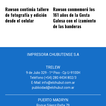
Rawson continúa tallere
Rawson conmemoró los
de fotografía y edición
161 años de la Gesta
desde el celular
Galesa con el izamiento
de las banderas
IMPRESORA CHUBUTENSE S.A
TRELEW
9 de Julio 329 - 1º Piso - Cp U-9100H
Teléfono (+54) 280 4434 802/3
E-Mail: info@elchubut.com.ar
publicidad@elchubut.com.ar
PUERTO MADRYN
Roque Sáenz Peña 79