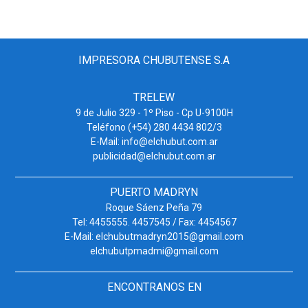
IMPRESORA CHUBUTENSE S.A
TRELEW
9 de Julio 329 - 1º Piso - Cp U-9100H
Teléfono (+54) 280 4434 802/3
E-Mail: info@elchubut.com.ar
publicidad@elchubut.com.ar
PUERTO MADRYN
Roque Sáenz Peña 79
Tel: 4455555. 4457545 / Fax: 4454567
E-Mail: elchubutmadryn2015@gmail.com
elchubutpmadmi@gmail.com
ENCONTRANOS EN