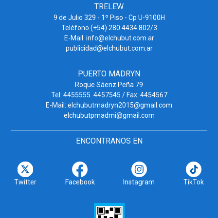
TRELEW
9 de Julio 329 - 1º Piso - Cp U-9100H
Teléfono (+54) 280 4434 802/3
E-Mail: info@elchubut.com.ar
publicidad@elchubut.com.ar
PUERTO MADRYN
Roque Sáenz Peña 79
Tel: 4455555. 4457545 / Fax: 4454567
E-Mail: elchubutmadryn2015@gmail.com
elchubutpmadmi@gmail.com
ENCONTRANOS EN
Twitter
Facebook
Instagram
TikTok