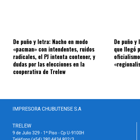
De puño y letra: Nacho en modo
De puño y 
«pacman» con intendentes, ruidos
que llegó 
radicales, el PJ intenta contener, y
oficialism
dudas por las elecciones en la
«regionalis
cooperativa de Trelew
IMPRESORA CHUBUTENSE S.A
TRELEW
9 de Julio 329 - 1º Piso - Cp U-9100H
Teléfono (+54) 280 4434 802/3