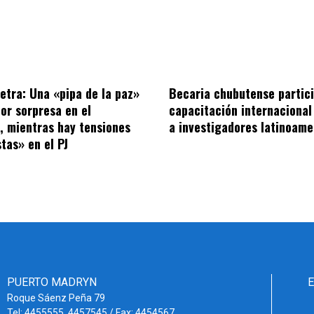
letra: Una «pipa de la paz»
Becaria chubutense partic
por sorpresa en el
capacitación internacional
o, mientras hay tensiones
a investigadores latinoame
tas» en el PJ
PUERTO MADRYN
Roque Sáenz Peña 79
Tel: 4455555. 4457545 / Fax: 4454567