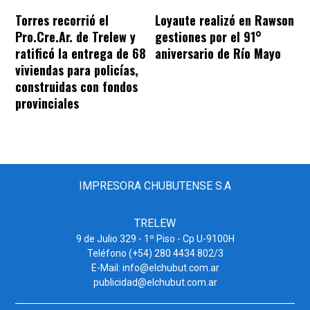
Torres recorrió el
Loyaute realizó en Rawson
Pro.Cre.Ar. de Trelew y
gestiones por el 91°
ratificó la entrega de 68
aniversario de Río Mayo
viviendas para policías,
construidas con fondos
provinciales
IMPRESORA CHUBUTENSE S.A
TRELEW
9 de Julio 329 - 1º Piso - Cp U-9100H
Teléfono (+54) 280 4434 802/3
E-Mail: info@elchubut.com.ar
publicidad@elchubut.com.ar