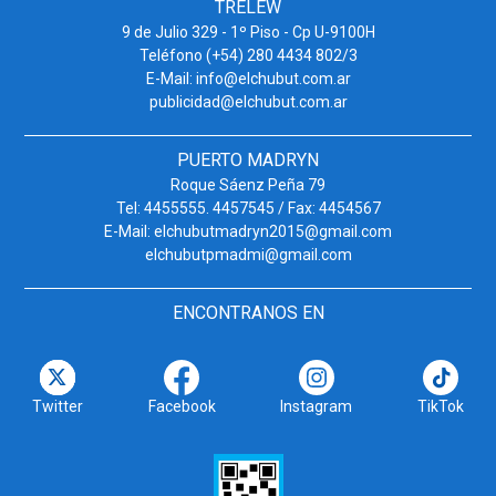
TRELEW
9 de Julio 329 - 1º Piso - Cp U-9100H
Teléfono (+54) 280 4434 802/3
E-Mail: info@elchubut.com.ar
publicidad@elchubut.com.ar
PUERTO MADRYN
Roque Sáenz Peña 79
Tel: 4455555. 4457545 / Fax: 4454567
E-Mail: elchubutmadryn2015@gmail.com
elchubutpmadmi@gmail.com
ENCONTRANOS EN
Twitter
Facebook
Instagram
TikTok