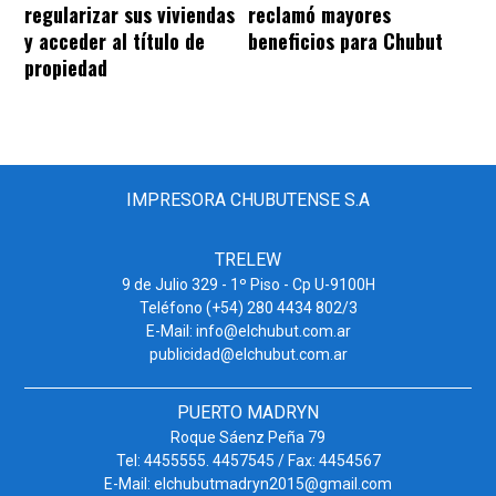
regularizar sus viviendas
reclamó mayores
y acceder al título de
beneficios para Chubut
propiedad
IMPRESORA CHUBUTENSE S.A
TRELEW
9 de Julio 329 - 1º Piso - Cp U-9100H
Teléfono (+54) 280 4434 802/3
E-Mail: info@elchubut.com.ar
publicidad@elchubut.com.ar
PUERTO MADRYN
Roque Sáenz Peña 79
Tel: 4455555. 4457545 / Fax: 4454567
E-Mail: elchubutmadryn2015@gmail.com