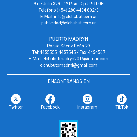
9 de Julio 329 - 1º Piso - Cp U-9100H
Teléfono (+54) 280 4434 802/3
E-Mail: info@elchubut.com.ar
publicidad@elchubut.com.ar
PUERTO MADRYN
Roque Sáenz Peña 79
Tel: 4455555. 4457545 / Fax: 4454567
E-Mail: elchubutmadryn2015@gmail.com
elchubutpmadmi@gmail.com
ENCONTRANOS EN
Twitter
Facebook
Instagram
TikTok