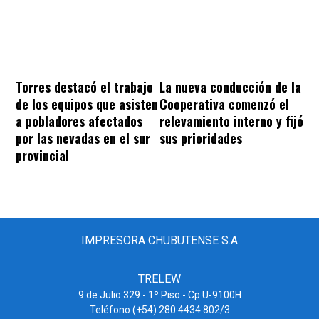
Torres destacó el trabajo
La nueva conducción de la
de los equipos que asisten
Cooperativa comenzó el
a pobladores afectados
relevamiento interno y fijó
por las nevadas en el sur
sus prioridades
provincial
IMPRESORA CHUBUTENSE S.A
TRELEW
9 de Julio 329 - 1º Piso - Cp U-9100H
Teléfono (+54) 280 4434 802/3