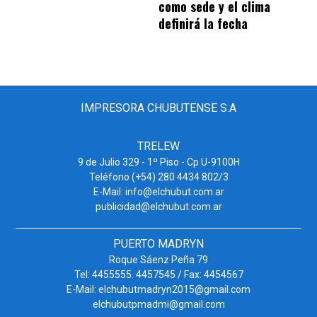
como sede y el clima
definirá la fecha
IMPRESORA CHUBUTENSE S.A
TRELEW
9 de Julio 329 - 1º Piso - Cp U-9100H
Teléfono (+54) 280 4434 802/3
E-Mail: info@elchubut.com.ar
publicidad@elchubut.com.ar
PUERTO MADRYN
Roque Sáenz Peña 79
Tel: 4455555. 4457545 / Fax: 4454567
E-Mail: elchubutmadryn2015@gmail.com
elchubutpmadmi@gmail.com