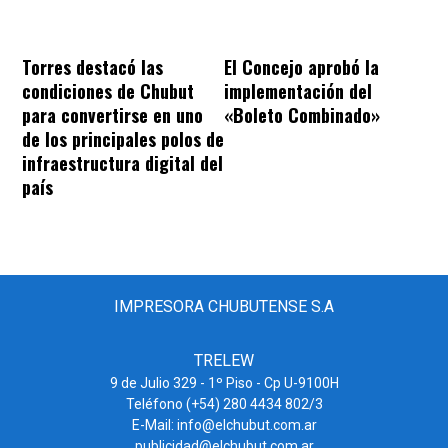
Torres destacó las
El Concejo aprobó la
condiciones de Chubut
implementación del
para convertirse en uno
«Boleto Combinado»
de los principales polos de
infraestructura digital del
país
IMPRESORA CHUBUTENSE S.A
TRELEW
9 de Julio 329 - 1º Piso - Cp U-9100H
Teléfono (+54) 280 4434 802/3
E-Mail: info@elchubut.com.ar
publicidad@elchubut.com.ar