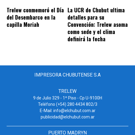
Trelew conmemoró el Día
La UCR de Chubut ultima
del Desembarco en la
detalles para su
capilla Moriah
Convención: Trelew asoma
como sede y el clima
definirá la fecha
IMPRESORA CHUBUTENSE S.A
TRELEW
9 de Julio 329 - 1º Piso - Cp U-9100H
Teléfono (+54) 280 4434 802/3
E-Mail: info@elchubut.com.ar
publicidad@elchubut.com.ar
PUERTO MADRYN