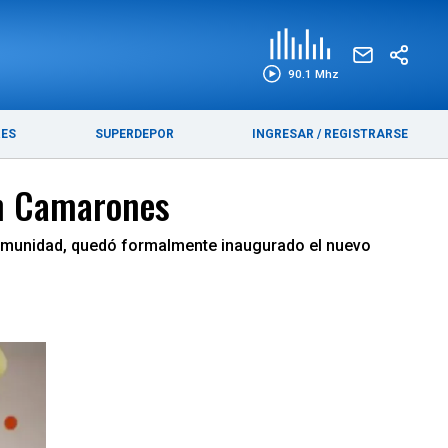
EDICIÓN IMPRESA
FUNEBRES
90.1 Mhz
RES
SUPERDEPOR
INGRESAR
/
REGISTRARSE
en Camarones
a comunidad, quedó formalmente inaugurado el nuevo