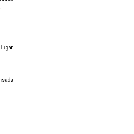
a
 lugar
ensada