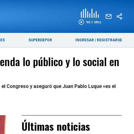
EDICIÓN IMPRESA
FUNEBRES
90.1 Mhz
RES
SUPERDEPOR
INGRESAR
/
REGISTRARSE
nda lo público y lo social en
 el Congreso y aseguró que Juan Pablo Luque «es el
Últimas noticias