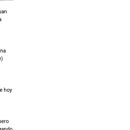
uan
a
rna
e)
ue hoy
mero
egando