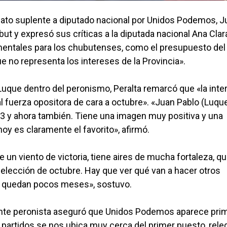
idato suplente a diputado nacional por Unidos Podemos, J
but y expresó sus críticas a la diputada nacional Ana Clar
entales para los chubutenses, como el presupuesto del
ue no representa los intereses de la Provincia».
Luque dentro del peronismo, Peralta remarcó que «la inte
al fuerza opositora de cara a octubre». «Juan Pablo (Luqu
023 y ahora también. Tiene una imagen muy positiva y una
oy es claramente el favorito», afirmó.
 un viento de victoria, tiene aires de mucha fortaleza, q
 elección de octubre. Hay que ver qué van a hacer otros
ue quedan pocos meses», sostuvo.
rigente peronista aseguró que Unidos Podemos aparece pri
 partidos se nos ubica muy cerca del primer puesto, rel