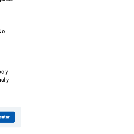
l
«No
po y
al y
entar