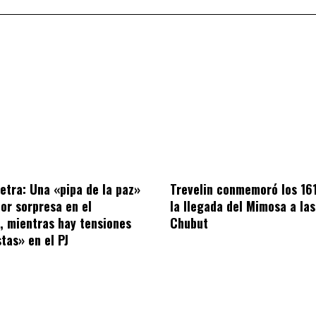
letra: Una «pipa de la paz»
Trevelin conmemoró los 16
por sorpresa en el
la llegada del Mimosa a las
o, mientras hay tensiones
Chubut
tas» en el PJ