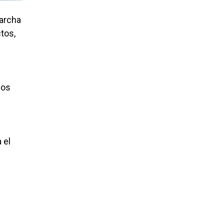
marcha
tos,
los
 el