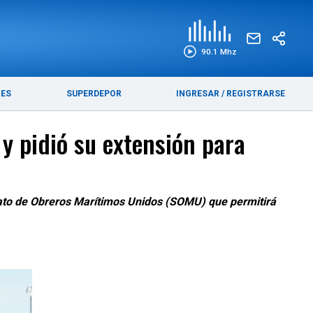
EDICIÓN IMPRESA
FUNEBRES
90.1 Mhz
RES
SUPERDEPOR
INGRESAR
/
REGISTRARSE
 y pidió su extensión para
cato de Obreros Marítimos Unidos (SOMU) que permitirá