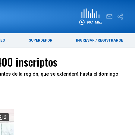
EDICIÓN IMPRESA
FUNEBRES
90.1 Mhz
RES
SUPERDEPOR
INGRESAR
/
REGISTRARSE
400 inscriptos
antes de la región, que se extenderá hasta el domingo
2