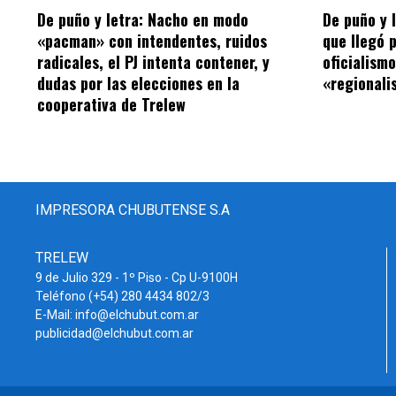
De puño y letra: Nacho en modo
De puño y 
«pacman» con intendentes, ruidos
que llegó 
radicales, el PJ intenta contener, y
oficialism
dudas por las elecciones en la
«regionalis
cooperativa de Trelew
IMPRESORA CHUBUTENSE S.A
TRELEW
9 de Julio 329 - 1º Piso - Cp U-9100H
Teléfono (+54) 280 4434 802/3
E-Mail: info@elchubut.com.ar
publicidad@elchubut.com.ar