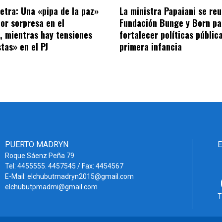
letra: Una «pipa de la paz»
La ministra Papaiani se reu
por sorpresa en el
Fundación Bunge y Born pa
o, mientras hay tensiones
fortalecer políticas públic
tas» en el PJ
primera infancia
PUERTO MADRYN
Roque Sáenz Peña 79
Tel: 4455555. 4457545 / Fax: 4454567
E-Mail: elchubutmadryn2015@gmail.com
elchubutpmadmi@gmail.com
T