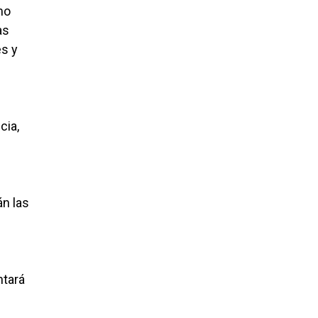
mo
as
es y
cia,
án las
ntará