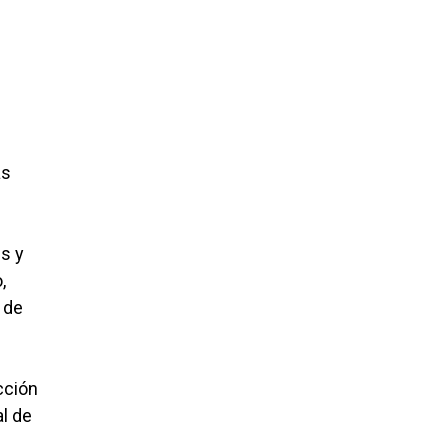
as
es y
,
 de
cción
al de