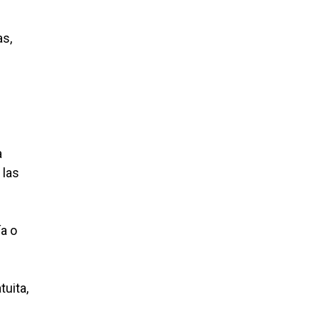
as,
a
 las
ía o
tuita,