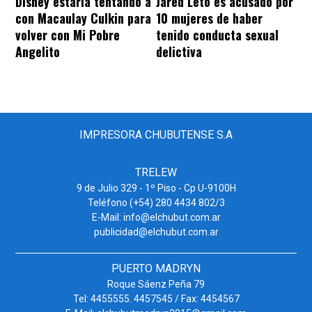
Disney estaría tentando a
Jared Leto es acusado por
con Macaulay Culkin para
10 mujeres de haber
volver con Mi Pobre
tenido conducta sexual
Angelito
delictiva
IMPRESORA CHUBUTENSE S.A
TRELEW
9 de Julio 329 - 1º Piso - Cp U-9100H
Teléfono (+54) 280 4434 802/3
E-Mail: info@elchubut.com.ar
publicidad@elchubut.com.ar
PUERTO MADRYN
Roque Sáenz Peña 79
Tel: 4455555. 4457545 / Fax: 4454567