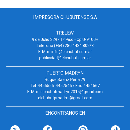
IMPRESORA CHUBUTENSE S.A
TRELEW
9 de Julio 329 - 1º Piso - Cp U-9100H
Teléfono (+54) 280 4434 802/3
E-Mail: info@elchubut.com.ar
publicidad@elchubut.com.ar
PUERTO MADRYN
Roque Sáenz Peña 79
Tel: 4455555. 4457545 / Fax: 4454567
E-Mail: elchubutmadryn2015@gmail.com
elchubutpmadmi@gmail.com
ENCONTRANOS EN