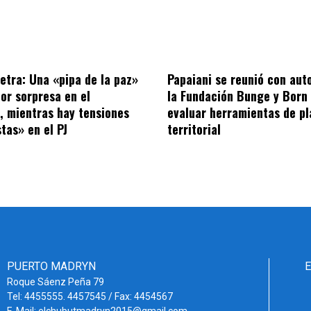
letra: Una «pipa de la paz»
Papaiani se reunió con aut
por sorpresa en el
la Fundación Bunge y Born
o, mientras hay tensiones
evaluar herramientas de pl
tas» en el PJ
territorial
PUERTO MADRYN
Roque Sáenz Peña 79
Tel: 4455555. 4457545 / Fax: 4454567