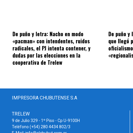
De puño y letra: Nacho en modo
De puño y 
«pacman» con intendentes, ruidos
que llegó 
radicales, el PJ intenta contener, y
oficialism
dudas por las elecciones en la
«regionalis
cooperativa de Trelew
IMPRESORA CHUBUTENSE S.A
TRELEW
9 de Julio 329 - 1º Piso - Cp U-9100H
Teléfono (+54) 280 4434 802/3