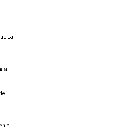
en
ut. La
para
 de
e
en el