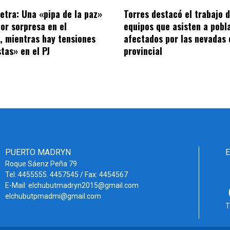
letra: Una «pipa de la paz»
Torres destacó el trabajo d
por sorpresa en el
equipos que asisten a pobl
o, mientras hay tensiones
afectados por las nevadas 
tas» en el PJ
provincial
PUERTO MADRYN
Roque Sáenz Peña 79
Tel: 4455555. 4457545 / Fax: 4454567
E-Mail: elchubutmadryn2015@gmail.com
elchubutpmadmi@gmail.com
T