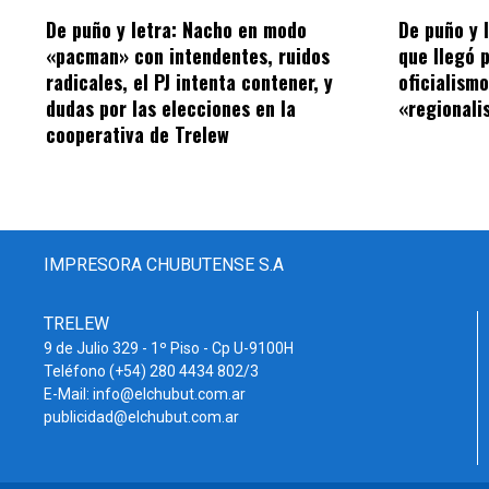
De puño y letra: Nacho en modo
De puño y 
«pacman» con intendentes, ruidos
que llegó 
radicales, el PJ intenta contener, y
oficialism
dudas por las elecciones en la
«regionalis
cooperativa de Trelew
IMPRESORA CHUBUTENSE S.A
TRELEW
9 de Julio 329 - 1º Piso - Cp U-9100H
Teléfono (+54) 280 4434 802/3
E-Mail: info@elchubut.com.ar
publicidad@elchubut.com.ar