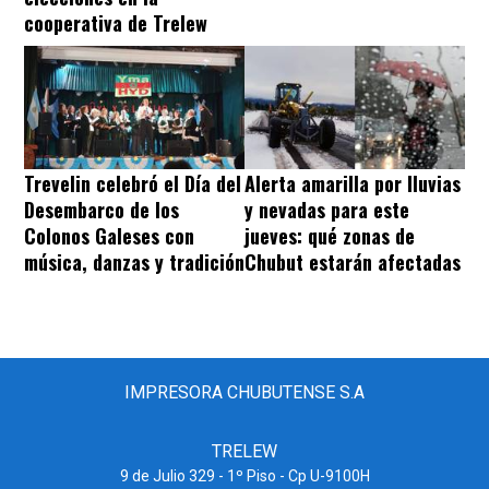
cooperativa de Trelew
Trevelin celebró el Día del
Alerta amarilla por lluvias
Desembarco de los
y nevadas para este
Colonos Galeses con
jueves: qué zonas de
música, danzas y tradición
Chubut estarán afectadas
IMPRESORA CHUBUTENSE S.A
TRELEW
9 de Julio 329 - 1º Piso - Cp U-9100H