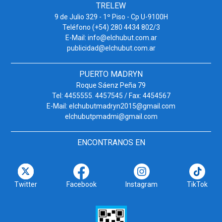
TRELEW
9 de Julio 329 - 1º Piso - Cp U-9100H
Teléfono (+54) 280 4434 802/3
E-Mail: info@elchubut.com.ar
publicidad@elchubut.com.ar
PUERTO MADRYN
Roque Sáenz Peña 79
Tel: 4455555. 4457545 / Fax: 4454567
E-Mail: elchubutmadryn2015@gmail.com
elchubutpmadmi@gmail.com
ENCONTRANOS EN
Twitter
Facebook
Instagram
TikTok