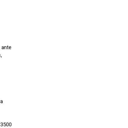
s ante
,
ra
$3500