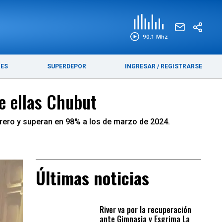
EDICIÓN IMPRESA
FUNEBRES
90.1 Mhz
RES
SUPERDEPOR
INGRESAR
/
REGISTRARSE
e ellas Chubut
brero y superan en 98% a los de marzo de 2024.
Últimas noticias
River va por la recuperación
ante Gimnasia y Esgrima La