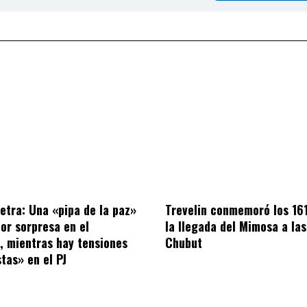
letra: Una «pipa de la paz»
Trevelin conmemoró los 16
por sorpresa en el
la llegada del Mimosa a las
o, mientras hay tensiones
Chubut
tas» en el PJ