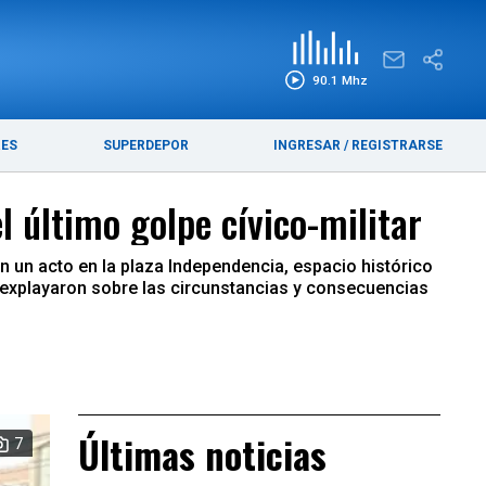
EDICIÓN IMPRESA
FUNEBRES
90.1 Mhz
RES
SUPERDEPOR
INGRESAR
/
REGISTRARSE
 último golpe cívico-militar
n un acto en la plaza Independencia, espacio histórico
explayaron sobre las circunstancias y consecuencias
Últimas noticias
7