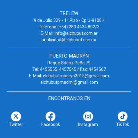
TRELEW
9 de Julio 329 - 1º Piso - Cp U-9100H
Teléfono (+54) 280 4434 802/3
E-Mail: info@elchubut.com.ar
publicidad@elchubut.com.ar
PUERTO MADRYN
Roque Sáenz Peña 79
Tel: 4455555. 4457545 / Fax: 4454567
E-Mail: elchubutmadryn2015@gmail.com
elchubutpmadmi@gmail.com
ENCONTRANOS EN
Twitter
Facebook
Instagram
TikTok