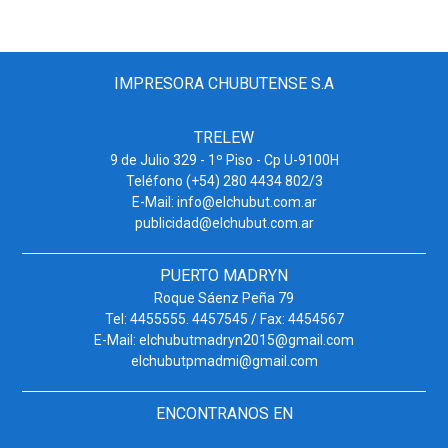
IMPRESORA CHUBUTENSE S.A
TRELEW
9 de Julio 329 - 1º Piso - Cp U-9100H
Teléfono (+54) 280 4434 802/3
E-Mail: info@elchubut.com.ar
publicidad@elchubut.com.ar
PUERTO MADRYN
Roque Sáenz Peña 79
Tel: 4455555. 4457545 / Fax: 4454567
E-Mail: elchubutmadryn2015@gmail.com
elchubutpmadmi@gmail.com
ENCONTRANOS EN