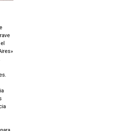
ue
grave
 el
Aires»
a
es.
ia
s
cia
 para