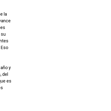
e la
avance
 es
 su
entes
 Eso
 año y
, del
que es
es