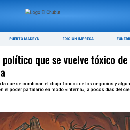
ÚLTIMAS NOTICIAS
PUERTO MADRYN
PUERTO MADRYN
EDICIÓN IMPRESA
FUNEB
 político que se vuelve tóxico de
sa
 la que se combinan el «bajo fondo» de los negocios y algun
 el poder partidario en modo «interna», a pocos días del cier