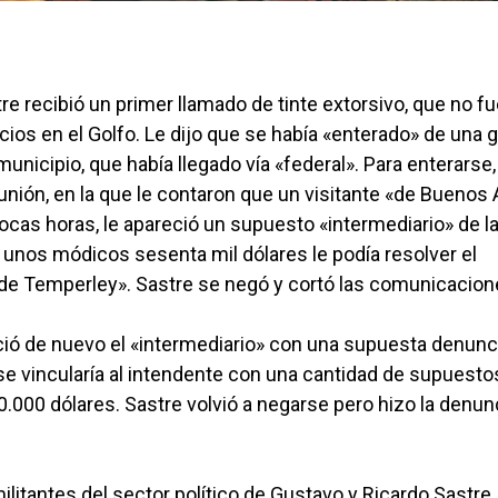
re recibió un primer llamado de tinte extorsivo, que no f
cios en el Golfo. Le dijo que se había «enterado» de una 
nicipio, que había llegado vía «federal». Para enterarse,
unión, en la que le contaron que un visitante «de Buenos 
cas horas, le apareció un supuesto «intermediario» de l
 unos módicos sesenta mil dólares le podía resolver el
 de Temperley». Sastre se negó y cortó las comunicacion
ió de nuevo el «intermediario» con una supuesta denunc
 se vincularía al intendente con una cantidad de supuesto
40.000 dólares. Sastre volvió a negarse pero hizo la denun
ilitantes del sector político de Gustavo y Ricardo Sastre,