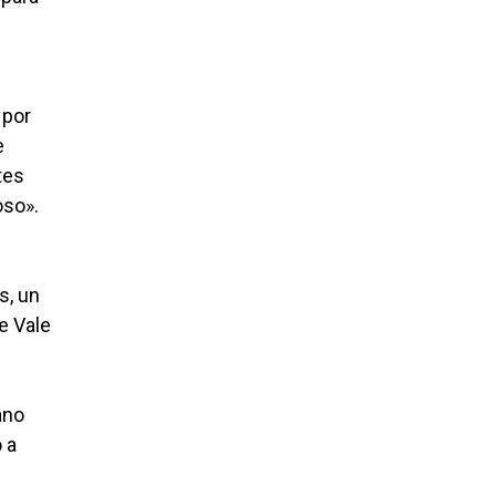
 por
e
tes
oso».
s, un
e Vale
ano
 a