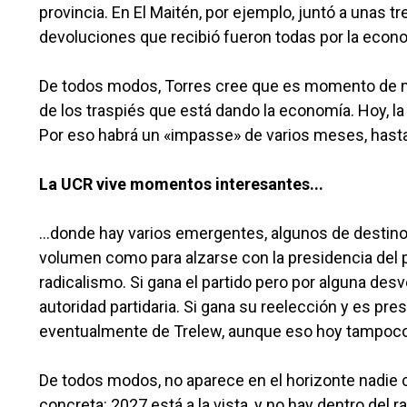
provincia. En El Maitén, por ejemplo, juntó a unas 
devoluciones que recibió fueron todas por la econo
De todos modos, Torres cree que es momento de ma
de los traspiés que está dando la economía. Hoy, la
Por eso habrá un «impasse» de varios meses, hasta 
La UCR vive momentos interesantes...
...donde hay varios emergentes, algunos de desti
volumen como para alzarse con la presidencia del par
radicalismo. Si gana el partido pero por alguna desv
autoridad partidaria. Si gana su reelección y es pre
eventualmente de Trelew, aunque eso hoy tampoco 
De todos modos, no aparece en el horizonte nadie c
concreta: 2027 está a la vista, y no hay dentro del