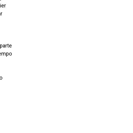
ier
ar
 parte
iempo
o