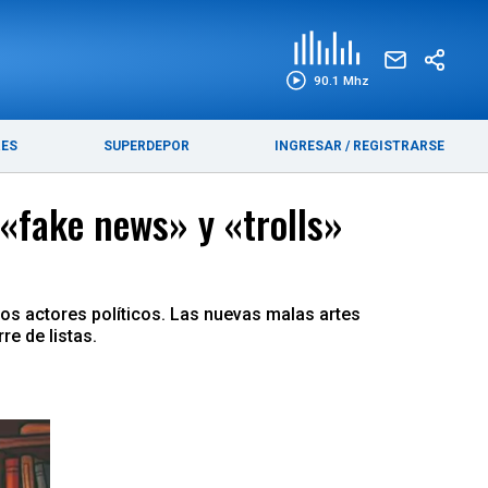
EDICIÓN IMPRESA
FUNEBRES
90.1 Mhz
RES
SUPERDEPOR
INGRESAR
/
REGISTRARSE
 «fake news» y «trolls»
os actores políticos. Las nuevas malas artes
re de listas.