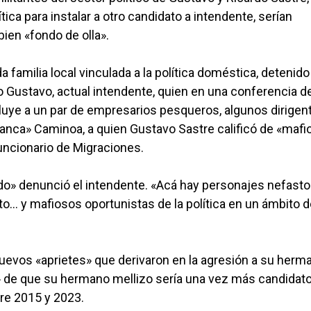
ica para instalar a otro candidato a intendente, serían
bien «fondo de olla».
 familia local vinculada a la política doméstica, detenido
Gustavo, actual intendente, quien en una conferencia d
luye a un par de empresarios pesqueros, algunos dirigen
ranca» Caminoa, a quien Gustavo Sastre calificó de «mafi
uncionario de Migraciones.
o» denunció el intendente. «Acá hay personajes nefasto
o... y mafiosos oportunistas de la política en un ámbito d
uevos «aprietes» que derivaron en la agresión a su herm
de que su hermano mellizo sería una vez más candidato
re 2015 y 2023.