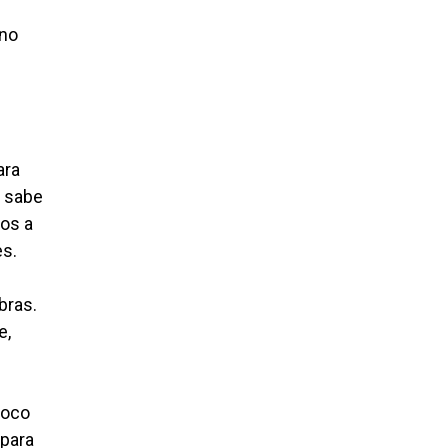
 no
ara
e sabe
dos a
es.
bras.
e,
poco
 para