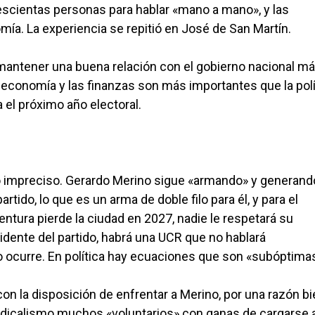
trescientas personas para hablar «mano a mano», y las
mía. La experiencia se repitió en José de San Martín.
ntener una buena relación con el gobierno nacional más
 economía y las finanzas son más importantes que la polí
el próximo año electoral.
no impreciso. Gerardo Merino sigue «armando» y generand
tido, lo que es un arma de doble filo para él, y para el
entura pierde la ciudad en 2027, nadie le respetará su
sidente del partido, habrá una UCR que no hablará
ocurre. En política hay ecuaciones que son «subóptima
on la disposición de enfrentar a Merino, por una razón b
 radicalismo muchos «voluntarios» con ganas de cargarse 