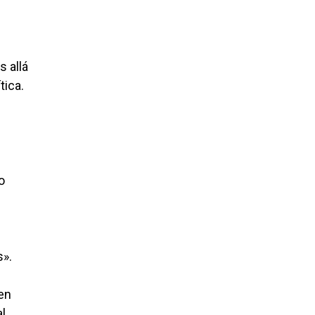
 allá
tica.
o
s».
ien
al