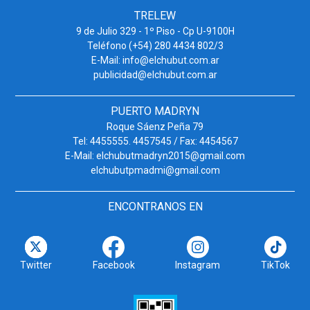
TRELEW
9 de Julio 329 - 1º Piso - Cp U-9100H
Teléfono (+54) 280 4434 802/3
E-Mail: info@elchubut.com.ar
publicidad@elchubut.com.ar
PUERTO MADRYN
Roque Sáenz Peña 79
Tel: 4455555. 4457545 / Fax: 4454567
E-Mail: elchubutmadryn2015@gmail.com
elchubutpmadmi@gmail.com
ENCONTRANOS EN
Twitter
Facebook
Instagram
TikTok