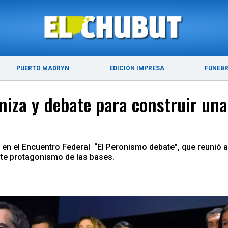
ÚLTIMAS NOTICIAS
PUERTO MADRYN
PUERTO MADRYN
EDICIÓN IMPRESA
FUNEB
iza y debate para construir una 
n el Encuentro Federal “El Peronismo debate”, que reunió a m
rte protagonismo de las bases.