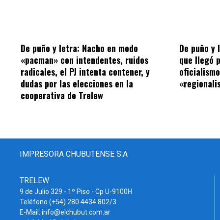
De puño y letra: Nacho en modo
De puño y 
«pacman» con intendentes, ruidos
que llegó 
radicales, el PJ intenta contener, y
oficialism
dudas por las elecciones en la
«regionalis
cooperativa de Trelew
IMPRESORA CHUBUTENSE S.A
TRELEW
9 de Julio 329 - 1º Piso - Cp U-9100H
Teléfono (+54) 280 4434 802/3
E-Mail: info@elchubut.com.ar