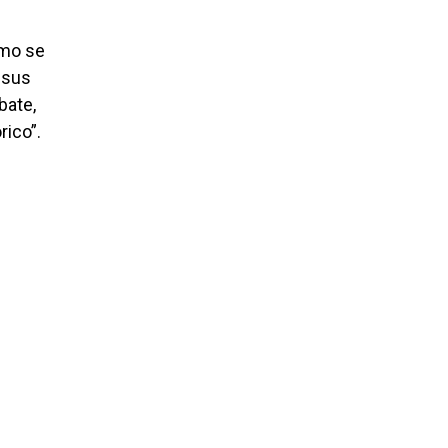
smo se
 sus
bate,
rico”.