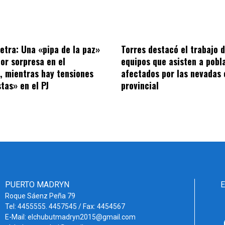
letra: Una «pipa de la paz»
Torres destacó el trabajo d
por sorpresa en el
equipos que asisten a pobl
o, mientras hay tensiones
afectados por las nevadas 
tas» en el PJ
provincial
PUERTO MADRYN
Roque Sáenz Peña 79
Tel: 4455555. 4457545 / Fax: 4454567
E-Mail: elchubutmadryn2015@gmail.com