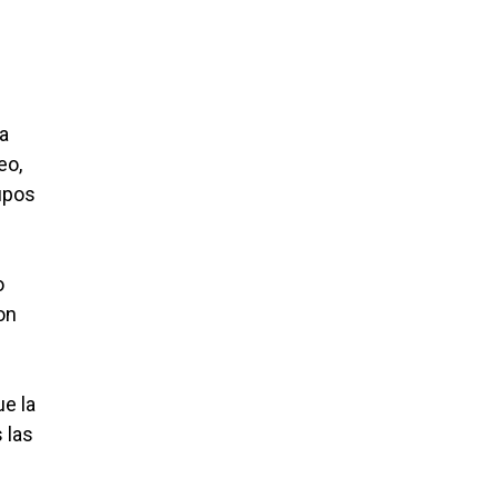
la
eo,
upos
o
on
ue la
 las