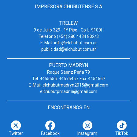
IMPRESORA CHUBUTENSE S.A
TRELEW
9 de Julio 329 - 1º Piso - Cp U-9100H
Teléfono (+54) 280 4434 802/3
E-Mail: info@elchubut.com.ar
publicidad@elchubut.com.ar
PUERTO MADRYN
Roque Sáenz Peña 79
Tel: 4455555. 4457545 / Fax: 4454567
E-Mail: elchubutmadryn2015@gmail.com
elchubutpmadmi@gmail.com
ENCONTRANOS EN
Twitter
Facebook
Instagram
TikTok