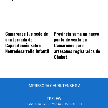
Camarones fue sede de
Provincia suma un nuevo
una Jornada de
punto de venta en
Capacitación sobre
Camarones para
Neurodesarrollo Infantil
artesanos registrados de
Chubut
IMPRESORA CHUBUTENSE S.A
TRELEW
9 de Julio 329 - 1º Piso - Cp U-9100H