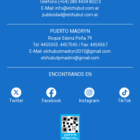
Teléfono (+54) 280 4434 802/3
E-Mail: info@elchubut.com.ar
publicidad@elchubut.com.ar
PUERTO MADRYN
Roque Sáenz Peña 79
Tel: 4455555. 4457545 / Fax: 4454567
E-Mail: elchubutmadryn2015@gmail.com
elchubutpmadmi@gmail.com
ENCONTRANOS EN
Twitter
Facebook
Instagram
TikTok