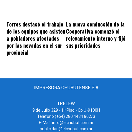
Torres destacó el trabajo
La nueva conducción de la
de los equipos que asisten
Cooperativa comenzó el
a pobladores afectados
relevamiento interno y fijó
por las nevadas en el sur
sus prioridades
provincial
IMPRESORA CHUBUTENSE S.A
TRELEW
9 de Julio 329 - 1º Piso - Cp U-9100H
Teléfono (+54) 280 4434 802/3
E-Mail: info@elchubut.com.ar
publicidad@elchubut.com.ar