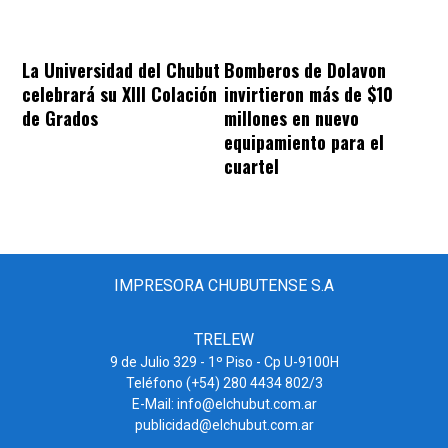
La Universidad del Chubut
Bomberos de Dolavon
celebrará su XIII Colación
invirtieron más de $10
de Grados
millones en nuevo
equipamiento para el
cuartel
IMPRESORA CHUBUTENSE S.A
TRELEW
9 de Julio 329 - 1º Piso - Cp U-9100H
Teléfono (+54) 280 4434 802/3
E-Mail: info@elchubut.com.ar
publicidad@elchubut.com.ar