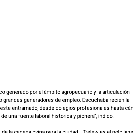
 generado por el ámbito agropecuario y la articulación
do grandes generadores de empleo. Escuchaba recién la
 este entramado, desde colegios profesionales hasta c
e una fuente laboral histórica y pionera”, indicó.
de la cadena ovina para la ciudad. “Trelew es el polo lan