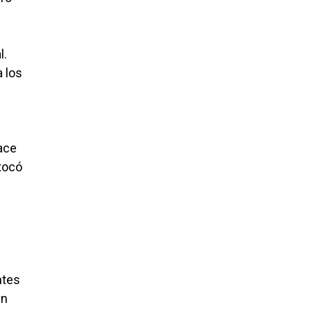
l.
 los
nace
tocó
ntes
en