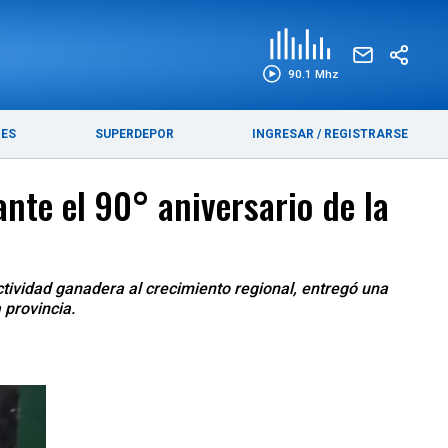
EDICIÓN IMPRESA
FUNEBRES
90.1 Mhz
RES
SUPERDEPOR
INGRESAR
/
REGISTRARSE
nte el 90° aniversario de la
ctividad ganadera al crecimiento regional, entregó una
 provincia.