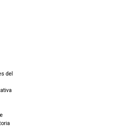
es del
ativa
de
toria