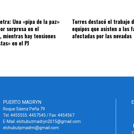
letra: Una «pipa de la paz»
Torres destacó el trabajo d
por sorpresa en el
equipos que asisten a las f
o, mientras hay tensiones
afectadas por las nevadas
tas» en el PJ
PUERTO MADRYN
Roque Sáenz Peña 79
Tel: 4455555. 4457545 / Fax: 4454567
E-Mail: elchubutmadryn2015@gmail.com
elchubutpmadmi@gmail.com
T