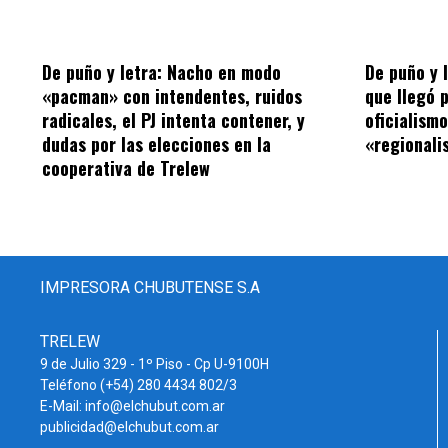
De puño y letra: Nacho en modo
De puño y 
«pacman» con intendentes, ruidos
que llegó 
radicales, el PJ intenta contener, y
oficialism
dudas por las elecciones en la
«regionalis
cooperativa de Trelew
IMPRESORA CHUBUTENSE S.A
TRELEW
9 de Julio 329 - 1º Piso - Cp U-9100H
Teléfono (+54) 280 4434 802/3
E-Mail: info@elchubut.com.ar
publicidad@elchubut.com.ar