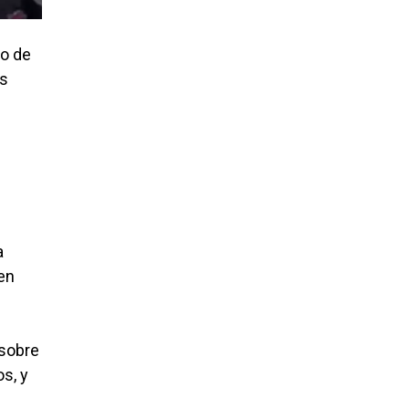
go de
os
a
ven
«sobre
os, y