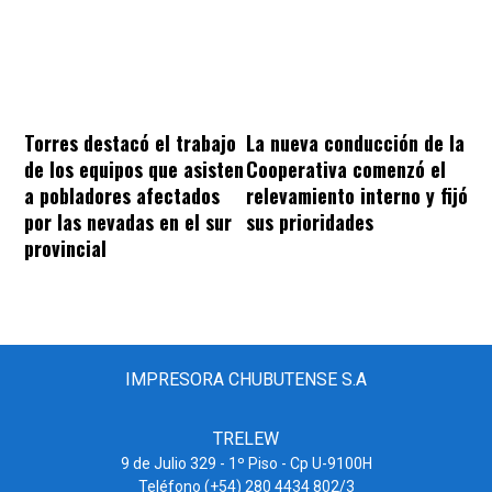
Torres destacó el trabajo
La nueva conducción de la
de los equipos que asisten
Cooperativa comenzó el
a pobladores afectados
relevamiento interno y fijó
por las nevadas en el sur
sus prioridades
provincial
IMPRESORA CHUBUTENSE S.A
TRELEW
9 de Julio 329 - 1º Piso - Cp U-9100H
Teléfono (+54) 280 4434 802/3