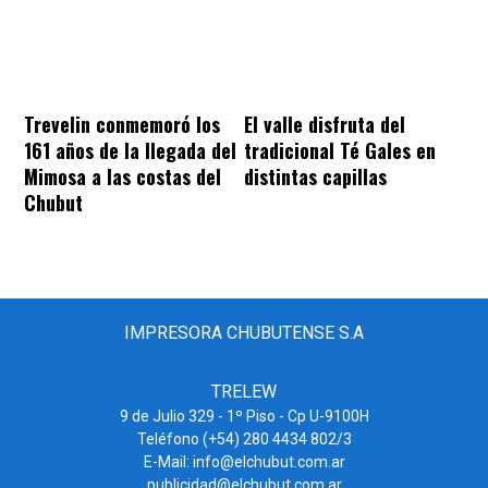
Trevelin conmemoró los
El valle disfruta del
161 años de la llegada del
tradicional Té Gales en
Mimosa a las costas del
distintas capillas
Chubut
IMPRESORA CHUBUTENSE S.A
TRELEW
9 de Julio 329 - 1º Piso - Cp U-9100H
Teléfono (+54) 280 4434 802/3
E-Mail: info@elchubut.com.ar
publicidad@elchubut.com.ar