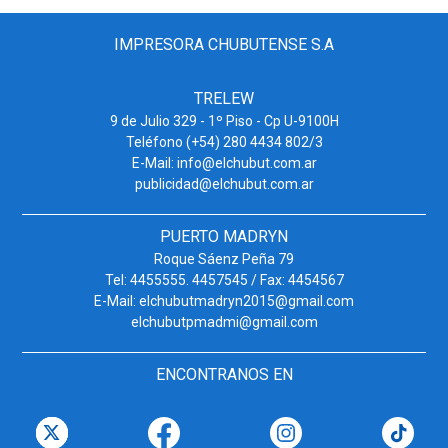
IMPRESORA CHUBUTENSE S.A
TRELEW
9 de Julio 329 - 1º Piso - Cp U-9100H
Teléfono (+54) 280 4434 802/3
E-Mail: info@elchubut.com.ar
publicidad@elchubut.com.ar
PUERTO MADRYN
Roque Sáenz Peña 79
Tel: 4455555. 4457545 / Fax: 4454567
E-Mail: elchubutmadryn2015@gmail.com
elchubutpmadmi@gmail.com
ENCONTRANOS EN