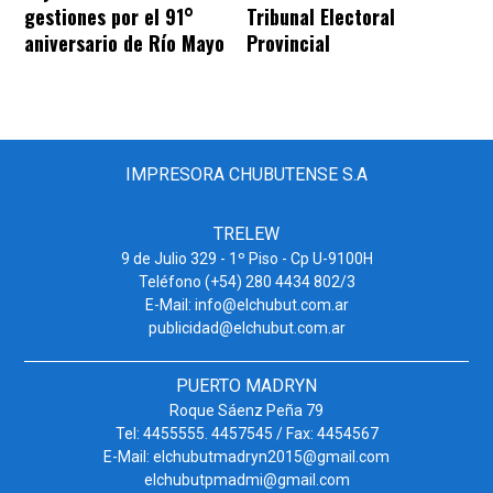
gestiones por el 91°
Tribunal Electoral
aniversario de Río Mayo
Provincial
IMPRESORA CHUBUTENSE S.A
TRELEW
9 de Julio 329 - 1º Piso - Cp U-9100H
Teléfono (+54) 280 4434 802/3
E-Mail: info@elchubut.com.ar
publicidad@elchubut.com.ar
PUERTO MADRYN
Roque Sáenz Peña 79
Tel: 4455555. 4457545 / Fax: 4454567
E-Mail: elchubutmadryn2015@gmail.com
elchubutpmadmi@gmail.com