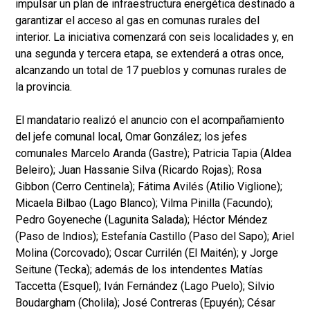
impulsar un plan de infraestructura energética destinado a
garantizar el acceso al gas en comunas rurales del
interior. La iniciativa comenzará con seis localidades y, en
una segunda y tercera etapa, se extenderá a otras once,
alcanzando un total de 17 pueblos y comunas rurales de
la provincia.
El mandatario realizó el anuncio con el acompañamiento
del jefe comunal local, Omar González; los jefes
comunales Marcelo Aranda (Gastre); Patricia Tapia (Aldea
Beleiro); Juan Hassanie Silva (Ricardo Rojas); Rosa
Gibbon (Cerro Centinela); Fátima Avilés (Atilio Viglione);
Micaela Bilbao (Lago Blanco); Vilma Pinilla (Facundo);
Pedro Goyeneche (Lagunita Salada); Héctor Méndez
(Paso de Indios); Estefanía Castillo (Paso del Sapo); Ariel
Molina (Corcovado); Oscar Currilén (El Maitén); y Jorge
Seitune (Tecka); además de los intendentes Matías
Taccetta (Esquel); Iván Fernández (Lago Puelo); Silvio
Boudargham (Cholila); José Contreras (Epuyén); César