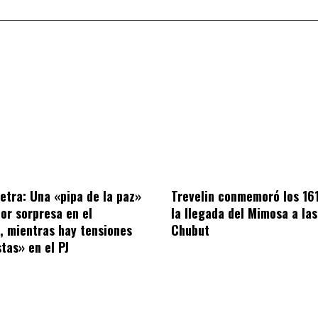
letra: Una «pipa de la paz»
Trevelin conmemoró los 16
por sorpresa en el
la llegada del Mimosa a las
o, mientras hay tensiones
Chubut
tas» en el PJ