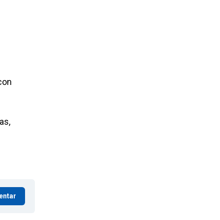
con
as,
entar