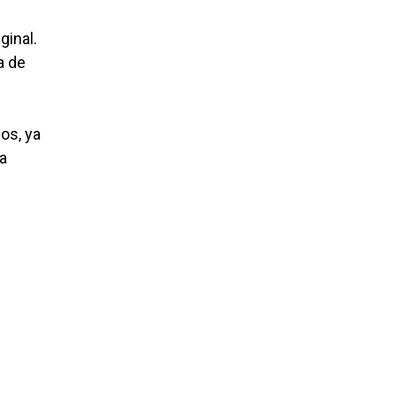
ginal.
a de
os, ya
la