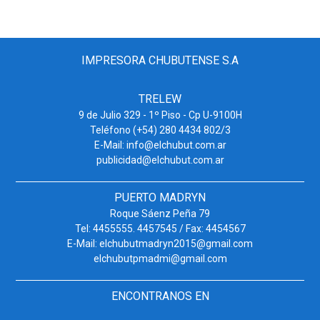
IMPRESORA CHUBUTENSE S.A
TRELEW
9 de Julio 329 - 1º Piso - Cp U-9100H
Teléfono (+54) 280 4434 802/3
E-Mail: info@elchubut.com.ar
publicidad@elchubut.com.ar
PUERTO MADRYN
Roque Sáenz Peña 79
Tel: 4455555. 4457545 / Fax: 4454567
E-Mail: elchubutmadryn2015@gmail.com
elchubutpmadmi@gmail.com
ENCONTRANOS EN